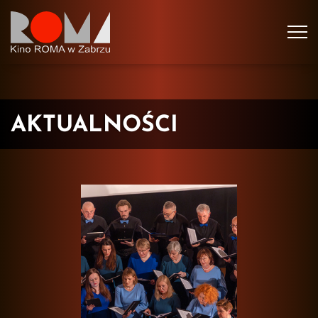
Tog
navi
AKTUALNOŚCI