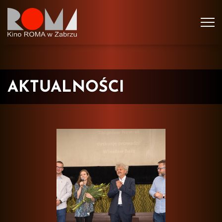
Tog
navi
AKTUALNOŚCI