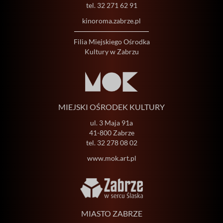
tel.
32 271 62 91
kinoroma.zabrze.pl
Filia Miejskiego Ośrodka
Kultury w Zabrzu
MIEJSKI OŚRODEK KULTURY
ul. 3 Maja 91a
41-800 Zabrze
tel.
32 278 08 02
www.mok.art.pl
MIASTO ZABRZE