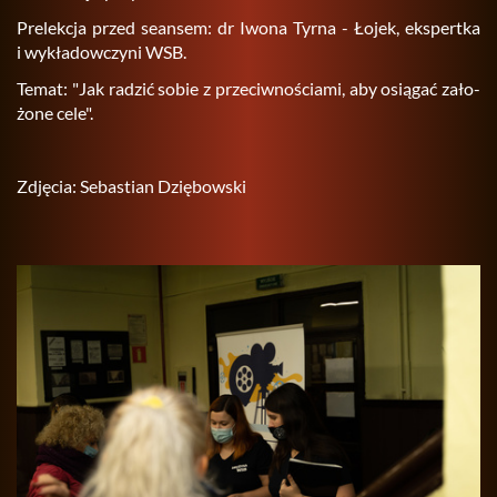
Pre­lek­cja przed se­an­sem: dr Iwona Tyrna - Łojek, eks­pert­ka
i wy­kła­dow­czy­ni WSB.
Temat: "Jak ra­dzić sobie z prze­ciw­no­ścia­mi, aby osią­gać za­ło­
żo­ne cele".
Zdję­cia: Se­ba­stian Dzię­bow­ski