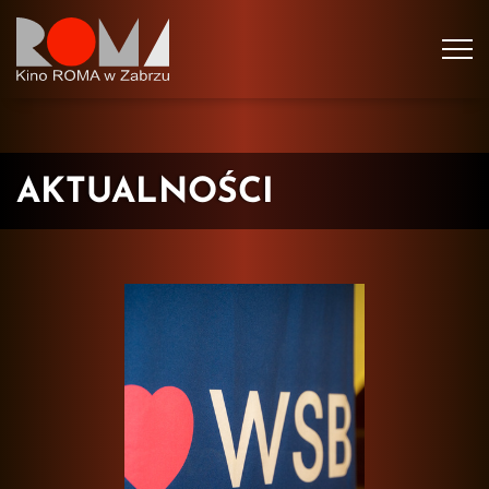
Tog
navi
AKTUALNOŚCI