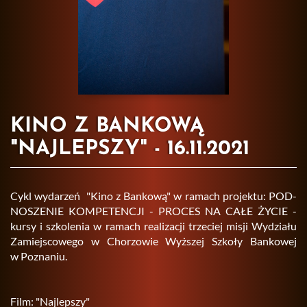
KINO Z BANKOWĄ
"NAJLEPSZY" - 16.11.2021
Cykl wy­da­rzeń "Kino z Ban­ko­wą" w ra­mach pro­jek­tu: POD­
NO­SZE­NIE KOM­PE­TEN­CJI - PRO­CES NA CAŁE ŻYCIE -
kursy i szko­le­nia w ra­mach re­ali­za­cji trze­ciej misji Wy­dzia­łu
Za­miej­sco­we­go w Cho­rzo­wie Wyż­szej Szko­ły Ban­ko­wej
w Po­zna­niu.
Film: "Naj­lep­szy"