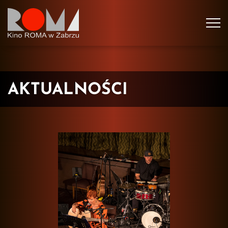
Tog
navi
AKTUALNOŚCI