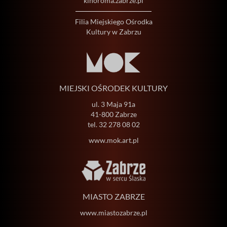
kinoroma.zabrze.pl
Filia Miejskiego Ośrodka
Kultury w Zabrzu
MIEJSKI OŚRODEK KULTURY
ul. 3 Maja 91a
41-800 Zabrze
tel.
32 278 08 02
www.mok.art.pl
MIASTO ZABRZE
www.miastozabrze.pl