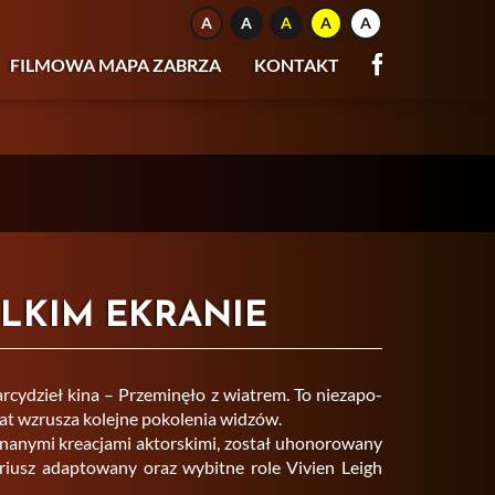
FILMOWA MAPA ZABRZA
KONTAKT
LKIM EKRANIE
r­cy­dzieł kina – Prze­mi­nę­ło z wia­trem. To nie­za­po­
lat wzru­sza ko­lej­ne po­ko­le­nia wi­dzów.
a­ny­mi kre­acja­mi ak­tor­ski­mi, zo­stał uho­no­ro­wa­ny
a­riusz ad­ap­to­wa­ny oraz wy­bit­ne role Vi­vien Leigh