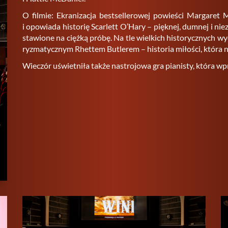
O fil­mie: Ekra­ni­za­cja be­st­sel­le­ro­wej po­wie­ści Mar­ga­re
i opo­wia­da hi­sto­rię Scar­lett O’Hary – pięk­nej, dum­nej i nie­za
sta­wio­ne na cięż­ką próbę. Na tle wiel­kich hi­sto­rycz­nych wy­d
ry­zma­tycz­nym Rhet­tem Bu­tle­rem – hi­sto­ria mi­ło­ści, która
Wie­czór uświet­ni­ła także na­stro­jo­wa gra pia­ni­sty, która wpr