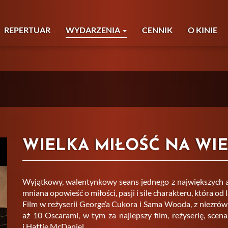
REPERTUAR
WYDARZENIA
CENNIK
O KINIE
WIELKA MIŁOŚĆ NA WIE
Wy­jąt­ko­wy, wa­len­tyn­ko­wy seans jed­ne­go z naj­więk­szych a
mnia­na opo­wieść o mi­ło­ści, pasji i sile cha­rak­te­ru, która od 
Film w re­ży­se­rii Geo­r­ge’a Cu­ko­ra i Sama Wooda, z nie­zrów­n
aż 10 Osca­ra­mi, w tym za naj­lep­szy film, re­ży­se­rię, sce­n
i Hat­tie McDa­niel.