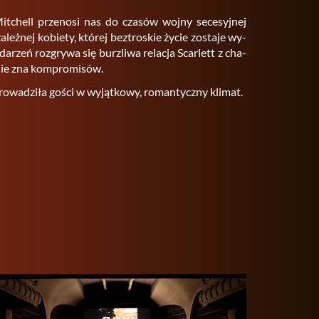
t Mit­chell prze­no­si nas do cza­sów wojny se­ce­syj­nej
­leż­nej ko­bie­ty, któ­rej bez­tro­skie życie zo­sta­je wy­
a­rzeń roz­gry­wa się burz­li­wa re­la­cja Scar­lett z cha­
 nie zna kom­pro­mi­sów.
o­wa­dzi­ła gości w wy­jąt­ko­wy, ro­man­tycz­ny kli­mat.