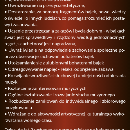
• Uwraż­li­wia­nie na prze­ży­cia es­te­tycz­ne,
• Do­star­cza­nie, za po­mo­cą frag­men­tów bajek, nowej wie­dzy
o świe­cie i o in­nych lu­dziach, co po­ma­ga zro­zu­mieć ich po­sta­
wy i za­cho­wa­nia,
• Ucze­nie prze­strze­ga­nia za­ka­zów i bycia do­brym - w baj­kach
świat jest spra­wie­dli­wy i rzą­dzo­ny we­dług jed­no­znacz­nych
reguł , szla­chet­ność jest na­gra­dza­na,
• Uwraż­li­wia­nie na od­po­wied­nie za­cho­wa­nia spo­łecz­ne po­
przez ob­ser­wa­cje za­cho­wań bo­ha­te­rów bajek
• Utoż­sa­mia­nie się z ulu­bio­ny­mi bo­ha­te­ra­mi bajek
• Od­re­ago­wy­wa­nie na­pięć - re­laks, od­prę­że­nie, za­ba­wa
• Roz­wi­ja­nie wraż­li­wo­ści słu­cho­wej i umie­jęt­no­ści od­bie­ra­nia
mu­zy­ki
• Kształ­ce­nie za­in­te­re­so­wań mu­zycz­nych
• Ogól­ne kształ­to­wa­nie i roz­wi­ja­nie słu­chu mu­zycz­ne­go
• Roz­bu­dza­nie za­mi­ło­wań do in­dy­wi­du­al­ne­go i zbio­ro­we­go
mu­zy­ko­wa­nia
• Wdra­ża­nie do ak­tyw­no­ści ar­ty­stycz­nej kul­tu­ral­ne­go wy­ko­
rzy­sta­nia wol­ne­go czasu
Dzie­ci do lat 2 wcho­dzą za darmo, miej­sce na ko­la­nach opie­