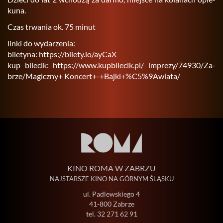
ku­na.
Czas trwa­nia ok. 75 minut
linki do wy­da­rze­nia:
bi­le­ty­na:
https://​bilety.​io/​ayCaX
kup bi­le­cik:
https://​www.​kupbilecik.​pl/ im­pre­zy/74930/Za­
brze/Ma­gicz­ny+ Kon­cert+-+Bajki+%C5%9A­wia­ta/
KINO ROMA W ZABRZU
NAJSTARSZE KINO NA GÓRNYM ŚLĄSKU
ul. Padlewskiego 4
41-800 Zabrze
tel.
32 271 62 91