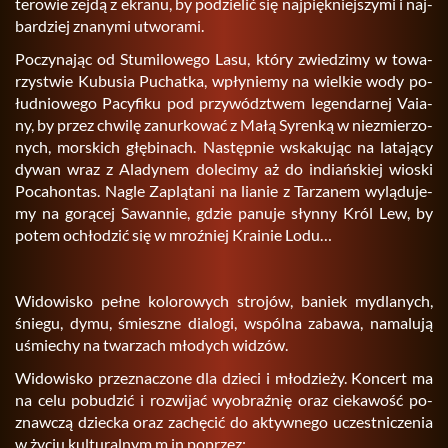
te­ro­wie zejdą z ekra­nu, by po­dzie­lić się naj­pięk­niej­szy­mi i naj­
bar­dziej zna­ny­mi utwo­ra­mi.
Po­czy­na­jąc od Stu­mi­lo­we­go Lasu, który zwie­dzi­my w to­wa­
rzy­stwie Ku­bu­sia Pu­chat­ka, wpły­nie­my na wiel­kie wody po­
łu­dnio­we­go Pa­cy­fi­ku pod przy­wódz­twem le­gen­dar­nej Va­ia­
ny, by przez chwi­lę za­nur­ko­wać z Małą Sy­ren­ką w nie­zmie­rzo­
nych, mor­skich głę­bi­nach. Na­stęp­nie wska­ku­jąc na la­ta­ją­cy
dywan wraz z Ala­dy­nem do­le­ci­my aż do in­diań­skiej wio­ski
Po­ca­hon­tas. Nagle Za­plą­ta­ni na lia­nie z Tar­za­nem wy­lą­du­je­
my na go­rą­cej Sa­wan­nie, gdzie pa­nu­je słyn­ny Król Lew, by
potem ochło­dzić się w mroź­niej Kra­inie Lodu…
Wi­do­wi­sko pełne ko­lo­ro­wych stro­jów, ba­niek my­dla­nych,
śnie­gu, dymu, śmiesz­ne dia­lo­gi, wspól­na za­ba­wa, na­ma­lu­ją
uśmie­chy na twa­rzach mło­dych wi­dzów.
Wi­do­wi­sko prze­zna­czo­ne dla dzie­ci i mło­dzie­ży. Kon­cert ma
na celu po­bu­dzić i roz­wi­jać wy­obraź­nię oraz cie­ka­wość po­
znaw­czą dziec­ka oraz za­chę­cić do ak­tyw­ne­go uczest­ni­cze­nia
w życiu kul­tu­ral­nym m.​in po­przez: