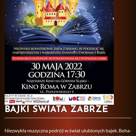
BAJKI ŚWIATA ZABRZE
Nie­zwy­kła mu­zycz­na po­dróż w świat ulu­bio­nych bajek. Bo­ha­