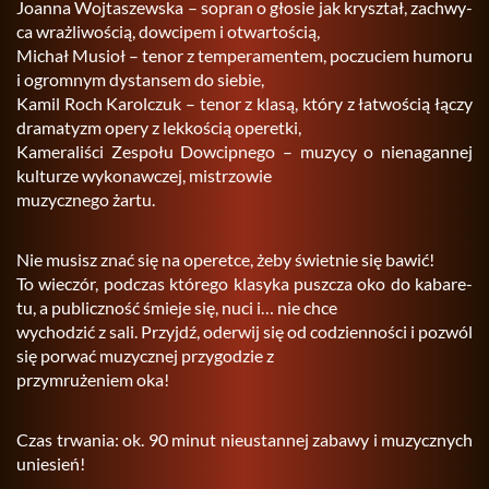
Jo­an­na Woj­ta­szew­ska – so­pran o gło­sie jak krysz­tał, za­chwy­
ca wraż­li­wo­ścią, dow­ci­pem i otwar­to­ścią,
Mi­chał Mu­sioł – tenor z tem­pe­ra­men­tem, po­czu­ciem hu­mo­ru
i ogrom­nym dy­stan­sem do sie­bie,
Kamil Roch Ka­rol­czuk – tenor z klasą, który z ła­two­ścią łączy
dra­ma­tyzm opery z lek­ko­ścią ope­ret­ki,
Ka­me­ra­li­ści Ze­spo­łu Dow­cip­ne­go – mu­zy­cy o nie­na­gan­nej
kul­tu­rze wy­ko­naw­czej, mi­strzo­wie
mu­zycz­ne­go żartu.
Nie mu­sisz znać się na ope­ret­ce, żeby świet­nie się bawić!
To wie­czór, pod­czas któ­re­go kla­sy­ka pusz­cza oko do ka­ba­re­
tu, a pu­blicz­ność śmie­je się, nuci i… nie chce
wy­cho­dzić z sali. Przyjdź, ode­rwij się od co­dzien­no­ści i po­zwól
się po­rwać mu­zycz­nej przy­go­dzie z
przy­mru­że­niem oka!
Czas trwa­nia: ok. 90 minut nie­ustan­nej za­ba­wy i mu­zycz­nych
unie­sień!