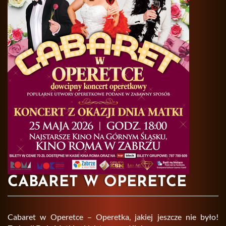
CABARET W OPERETCE
Ca­ba­ret w Ope­ret­ce – Ope­ret­ka, ja­kiej jesz­cze nie było!