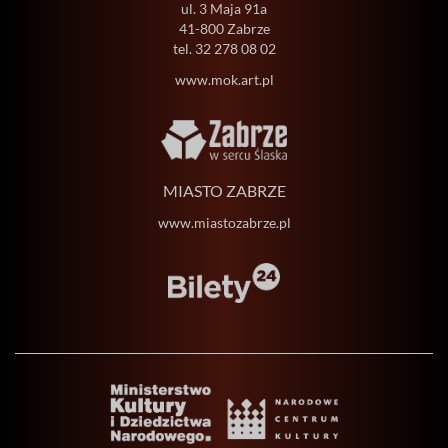
ul. 3 Maja 91a
41-800 Zabrze
tel.
32 278 08 02
www.mok.art.pl
MIASTO ZABRZE
www.miastozabrze.pl