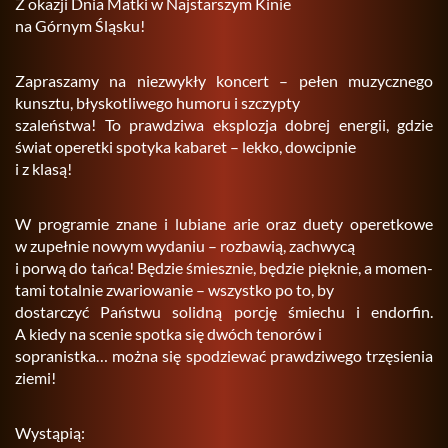
Z oka­zji Dnia Matki w Naj­star­szym Kinie
na Gór­nym Ślą­sku!
Za­pra­sza­my na nie­zwy­kły kon­cert – pełen mu­zycz­ne­go
kunsz­tu, bły­sko­tli­we­go hu­mo­ru i szczyp­ty
sza­leń­stwa! To praw­dzi­wa eks­plo­zja do­brej ener­gii, gdzie
świat ope­ret­ki spo­ty­ka ka­ba­ret – lekko, dow­cip­nie
i z klasą!
W pro­gra­mie znane i lu­bia­ne arie oraz duety ope­ret­ko­we
w zu­peł­nie nowym wy­da­niu – roz­ba­wią, za­chwy­cą
i porwą do tańca! Bę­dzie śmiesz­nie, bę­dzie pięk­nie, a mo­men­
ta­mi to­tal­nie zwa­rio­wa­nie – wszyst­ko po to, by
do­star­czyć Pań­stwu so­lid­ną por­cję śmie­chu i en­dor­fin.
A kiedy na sce­nie spo­tka się dwóch te­no­rów i
so­pra­nist­ka… można się spo­dzie­wać praw­dzi­we­go trzę­sie­nia
ziemi!
Wy­stą­pią: