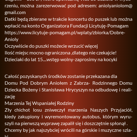
rze­niu, można za­re­zer­wo­wać pod ad­re­sem: anio­ly­anio­lom@​
gmail.​com
Datki będą zbie­ra­ne w trak­cie kon­cer­tu do pu­szek lub można
wpła­cić na konto Or­ga­ni­za­to­ra Fun­da­cji Li­cy­tu­ję-Po­ma­gam
https://​www.​licytuje-​pomagam.​pl/​wplaty/​zbiorka/​Dobre-​
Anioly
Oczy­wi­ście do pusz­ki mo­że­cie wrzu­cić wię­cej
Ilość miejsc mocno ogra­ni­czo­na ,dla­te­go nie cze­kaj­cie!
Dzie­cia­ki do lat 15....wstęp wolny-za­pro­si­my na ko­cy­ki
Ca­łość po­zy­ska­nych środ­ków zo­sta­nie prze­ka­za­na dla
Domu Pod Do­brym Anio­łem z Za­brza- Ro­dzin­ne­go Domu
Dziec­ka Bo­że­ny i Sta­ni­sła­wa Hry­cy­szyn na od­bu­do­wę i re­ali­
za­cję
Ma­rze­nia Tej Wspa­nia­łej Ro­dzi­ny
Zły chi­chot losu zni­we­czył ma­rze­nia Na­szych Przy­ja­ciół,
kiedy za­ku­pio­ny i wy­re­mon­to­wa­ny au­to­bus, któ­rym wy­ru­
szy­li na pierw­szą wy­pra­wę za­pa­lił się i do­szczęt­nie spło­nął .
Chce­my by jak naj­szyb­ciej wró­ci­li na gór­skie i mu­zycz­ne szla­
ki.