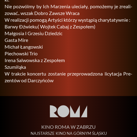
Nie po­zwól­my by Ich Ma­rze­nia ule­cia­ły, po­mo­że­my je zre­ali­
zo­wać.. wszak Dobro Za­wsze Wraca
W re­ali­za­cji po­mo­gą Ar­ty­ści któ­rzy wy­stą­pią cha­ry­ta­tyw­nie :
Barwy Ðźwie­ku( Woj­tek Cabaj z Ze­spo­łem)
Mał­go­sia I Grze­siu Dzie­dzic
Gasta Mire
Mi­chał Łan­gow­ski
Pie­chow­ski Trio
Irena Sal­wow­ska z Ze­spo­łem
Szu­mi­łą­ka
W trak­cie kon­cer­tu zo­sta­nie prze­pro­wa­dzo­na li­cy­ta­cja Pre­
zen­tów od Dar­czyń­ców
KINO ROMA W ZABRZU
NAJSTARSZE KINO NA GÓRNYM ŚLĄSKU