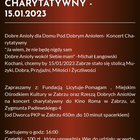
CHARYTATYWNY -
15.01.2023
Dobre Anio­ły dla Domu Pod Do­brym Anio­łem- Kon­cert Cha­
ry­ta­tyw­ny
"Ja wiem, że nie będę nigdy sam
Dobre Anio­ły wokół Sie­bie mam" -Mi­chał Łan­gow­ski
Ko­cha­ni, chce­my by 15/01/2023 Za­brze stało się sto­li­cą Mu­
zy­ki, Dobra, Przy­jaź­ni, Mi­ło­ści i Życz­li­wo­ści
Za­pra­sza­my z: Fun­da­cją Li­cy­tu­je-Po­ma­gam , Miej­skim
Ośrod­kiem Kul­tu­ry w Za­brzu oraz Rze­szą Do­brych Anio­łów
na kon­cert cha­ry­ta­tyw­ny do Kino Roma w Za­brzu, ul.​
Zygmunta Pa­dlew­skie­go 4
(od Dwor­ca PKP w Za­brzu 450m ,do 10 minut spa­cer­kiem)
Star­tu­je­my o godz: 16:00
Ce­gieł­ki - 100 zł , które upo­waż­nią Was do udzia­łu w wy­da­