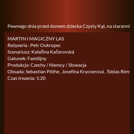
Pew­ne­go dnia przed domem dziec­ka Czy­sty Kąt, na sta­ran­nie za­gr
MARTIN I MAGICZNY LAS
Reżyseria : Petr Oukropec
Scenariusz: Kateřina Kačerovská
Gatunek: Familijny
Produkcja: Czechy / Niemcy / Słowacja
Obsada: Sebastian Pöthe , Josefína Krycnerová , Tobias Rimsk
Czas trwania: 1:20