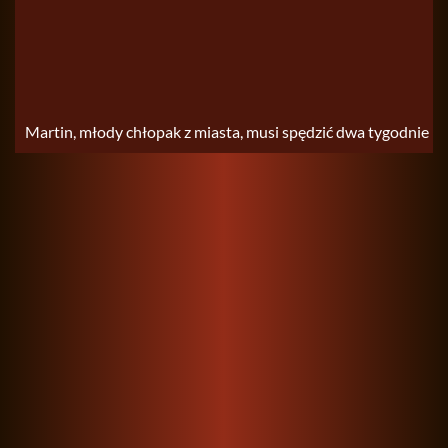
Mar­tin, młody chło­pak z mia­sta, musi spę­dzić dwa ty­go­dnie na let­