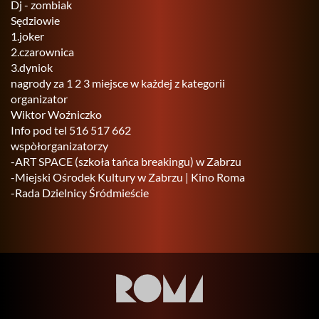
Dj - zom­biak
Sę­dzio­wie
1.​joker
2.​czarownica
3.​dyniok
na­gro­dy za 1 2 3 miej­sce w każ­dej z ka­te­go­rii
or­ga­ni­za­tor
Wik­tor Woź­nicz­ko
Info pod tel 516 517 662
wspòłor­ga­ni­za­to­rzy
-ART SPACE (szko­ła tańca bre­akin­gu) w Za­brzu
-Miej­ski Ośro­dek Kul­tu­ry w Za­brzu | Kino Roma
-Rada Dziel­ni­cy Śród­mie­ście