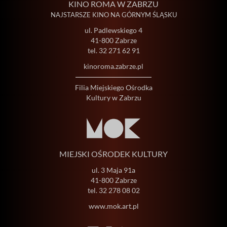
KINO ROMA W ZABRZU
NAJSTARSZE KINO NA GÓRNYM ŚLĄSKU
ul. Padlewskiego 4
41-800 Zabrze
tel.
32 271 62 91
kinoroma.zabrze.pl
Filia Miejskiego Ośrodka
Kultury w Zabrzu
MIEJSKI OŚRODEK KULTURY
ul. 3 Maja 91a
41-800 Zabrze
tel.
32 278 08 02
www.mok.art.pl