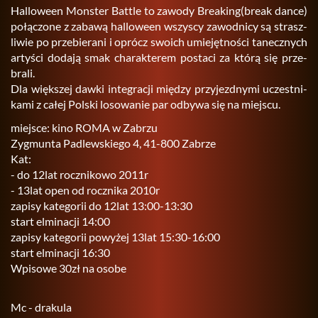
Hal­lo­we­en Mon­ster Bat­tle to za­wo­dy Bre­aking(break dance)
po­łą­czo­ne z za­ba­wą hal­lo­we­en wszy­scy za­wod­ni­cy są strasz­
li­wie po prze­bie­ra­ni i oprócz swo­ich umie­jęt­no­ści ta­necz­nych
ar­ty­ści do­da­ją smak cha­rak­te­rem po­sta­ci za którą się prze­
bra­li.
Dla więk­szej dawki in­te­gra­cji mię­dzy przy­jezd­ny­mi uczest­ni­
ka­mi z całej Pol­ski lo­so­wa­nie par od­by­wa się na miej­scu.
miej­sce: kino ROMA w Za­brzu
Zyg­mun­ta Pa­dlew­skie­go 4, 41-800 Za­brze
Kat:
- do 12lat rocz­ni­ko­wo 2011r
- 13lat open od rocz­ni­ka 2010r
za­pi­sy ka­te­go­rii do 12lat 13:00-13:30
start el­mi­na­cji 14:00
za­pi­sy ka­te­go­rii po­wy­żej 13lat 15:30-16:00
start el­mi­na­cji 16:30
Wpi­so­we 30zł na osobe
Mc - dra­ku­la