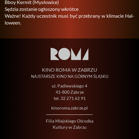
Bboy Ker­mit (My­sło­wi­ce)
Sę­dzia zo­sta­nie ogło­szo­ny wkrót­ce
Ważne! Każdy uczest­nik musi być prze­bra­ny w kli­ma­cie Hal­
lo­we­en.
KINO ROMA W ZABRZU
NAJSTARSZE KINO NA GÓRNYM ŚLĄSKU
ul. Padlewskiego 4
41-800 Zabrze
tel.
32 271 62 91
kinoroma.zabrze.pl
Filia Miejskiego Ośrodka
Kultury w Zabrzu