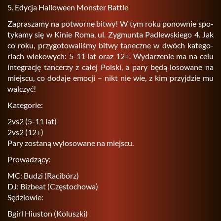
5. Edy­cja Hal­lo­we­en Mon­ster Bat­tle
Za­pra­sza­my na po­twor­ne bitwy! W tym roku po­now­nie spo­
ty­ka­my się w Kinie Roma, ul. Zyg­mun­ta Pa­dlew­skie­go 4. Jak
co roku, przy­go­to­wa­li­śmy bitwy ta­necz­ne w dwóch ka­te­go­
riach wie­ko­wych: 5-11 lat oraz 12+. Wy­da­rze­nie ma na celu
in­te­gra­cję tan­ce­rzy z całej Pol­ski, a pary będą lo­so­wa­ne na
miej­scu, co do­da­je emo­cji – nikt nie wie, z kim przyj­dzie mu
wal­czyć!
Ka­te­go­rie:
2vs2 (5-11 lat)
2vs2 (12+)
Pary zo­sta­ną wy­lo­so­wa­ne na miej­scu.
Pro­wa­dzą­cy:
MC: Budzi (Ra­ci­bórz)
DJ: Bi­zbe­at (Czę­sto­cho­wa)
Sę­dzio­wie:
Bgirl Hiu­ston (Ko­lusz­ki)