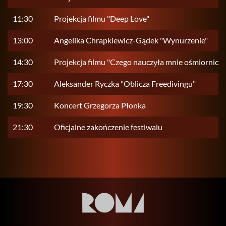
11:30
Projekcja filmu "Deep Love"
13:00
Angelika Chrapkiewicz-Gądek "Wynurzenie"
14:30
Projekcja filmu "Czego nauczyła mnie ośmiornica"
17:30
Aleksander Ryczka "Oblicza Freedivingu"
19:30
Koncert Grzegorza Płonka
21:30
Oficjalne zakończenie festiwalu