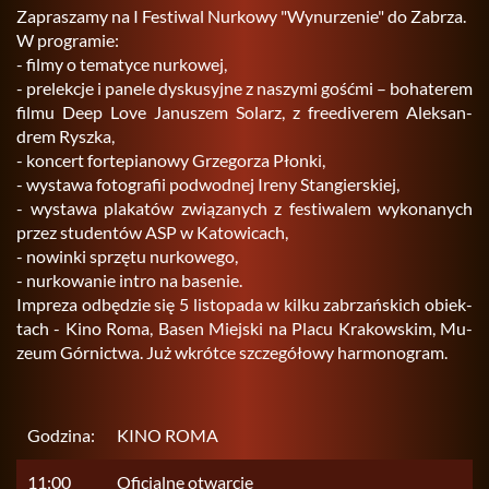
Za­pra­sza­my na I Fe­sti­wal Nur­ko­wy "Wy­nu­rze­nie" do Za­brza.
W pro­gra­mie:
- filmy o te­ma­ty­ce nur­ko­wej,
- pre­lek­cje i pa­ne­le dys­ku­syj­ne z na­szy­mi go­ść­mi – bo­ha­te­rem
filmu Deep Love Ja­nu­szem So­larz, z fre­edi­ve­rem Alek­san­
drem Rysz­ka,
- kon­cert for­te­pia­no­wy Grze­go­rza Płon­ki,
- wy­sta­wa fo­to­gra­fii pod­wod­nej Ireny Stan­gier­skiej,
- wy­sta­wa pla­ka­tów zwią­za­nych z fe­sti­wa­lem wy­ko­na­nych
przez stu­den­tów ASP w Ka­to­wi­cach,
- no­win­ki sprzę­tu nur­ko­we­go,
- nur­ko­wa­nie intro na ba­se­nie.
Im­pre­za od­bę­dzie się 5 li­sto­pa­da w kilku za­brzań­skich obiek­
tach - Kino Roma, Basen Miej­ski na Placu Kra­kow­skim, Mu­
zeum Gór­nic­twa. Już wkrót­ce szcze­gó­ło­wy har­mo­no­gram.
Godzina:
KINO ROMA
11:00
Oficjalne otwarcie