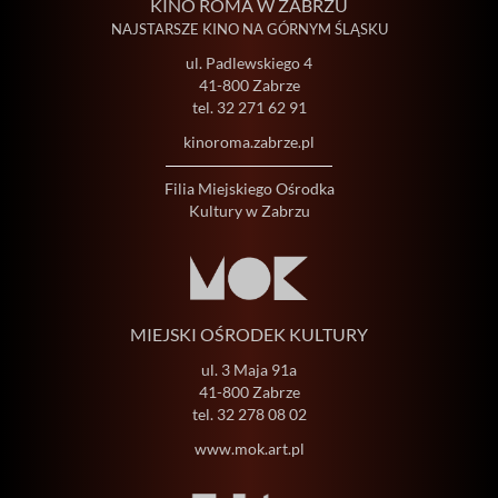
KINO ROMA W ZABRZU
NAJSTARSZE KINO NA GÓRNYM ŚLĄSKU
ul. Padlewskiego 4
41-800 Zabrze
tel.
32 271 62 91
kinoroma.zabrze.pl
Filia Miejskiego Ośrodka
Kultury w Zabrzu
MIEJSKI OŚRODEK KULTURY
ul. 3 Maja 91a
41-800 Zabrze
tel.
32 278 08 02
www.mok.art.pl