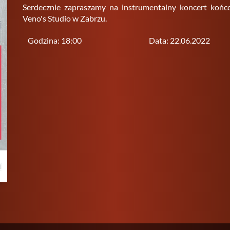
Ser­decz­nie za­pra­sza­my na in­stru­men­tal­ny kon­cert koń
Veno's Stu­dio w Za­brzu.
Godzina: 18:00
Data: 22.06.2022