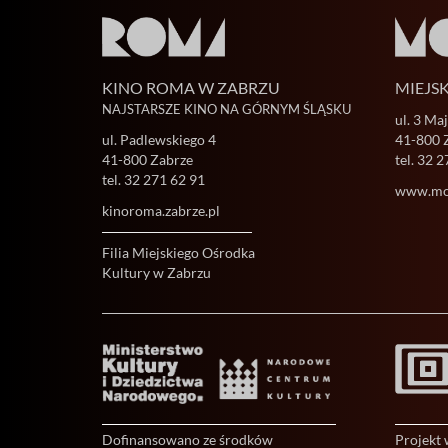
KINO ROMA W ZABRZU
MIEJS
NAJSTARSZE KINO NA GÓRNYM ŚLĄSKU
ul. 3 Ma
ul. Padlewskiego 4
41-800 
41-800 Zabrze
tel.
32 2
tel.
32 271 62 91
www.mok
kinoroma.zabrze.pl
Filia Miejskiego Ośrodka
Kultury w Zabrzu
Dofinansowano ze środków
Projekt