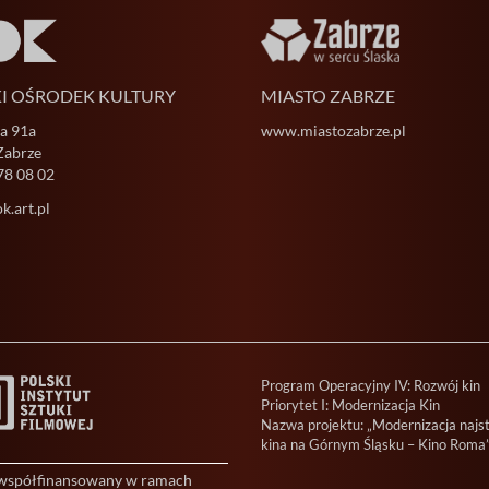
KI OŚRODEK KULTURY
MIASTO ZABRZE
ja 91a
www.miastozabrze.pl
Zabrze
78 08 02
.art.pl
Program Operacyjny IV: Rozwój kin
Priorytet I: Modernizacja Kin
Nazwa projektu: „Modernizacja najs
kina na Górnym Śląsku – Kino Roma
 współfinansowany w ramach