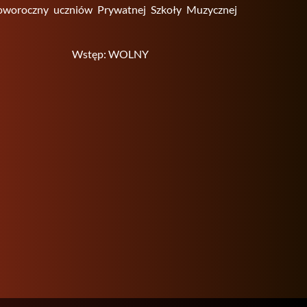
­co­wo­rocz­ny uczniów Pry­wat­nej Szko­ły Mu­zycz­nej
Wstęp: WOLNY