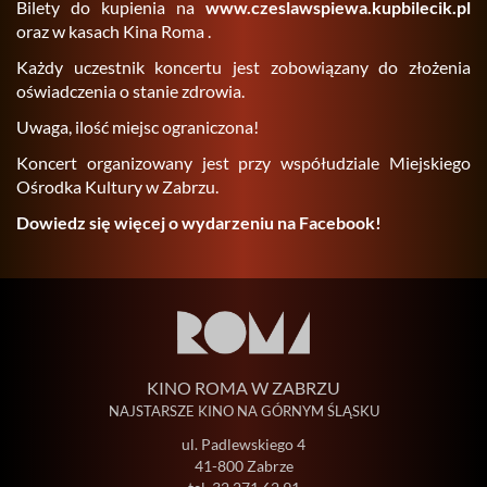
Bi­le­ty do ku­pie­nia na
www.​cze​slaw​spie​wa.​kupbilecik.​pl
oraz w ka­sach Kina Roma .
Każdy uczest­nik kon­cer­tu jest zo­bo­wią­za­ny do zło­że­nia
oświad­cze­nia o sta­nie zdro­wia.
Uwaga, ilość miejsc ogra­ni­czo­na!
Kon­cert or­ga­ni­zo­wa­ny jest przy współ­udzia­le Miej­skie­go
Ośrod­ka Kul­tu­ry w Za­brzu.
Do­wiedz się wię­cej o wy­da­rze­niu na Fa­ce­bo­ok!
KINO ROMA W ZABRZU
NAJSTARSZE KINO NA GÓRNYM ŚLĄSKU
ul. Padlewskiego 4
41-800 Zabrze