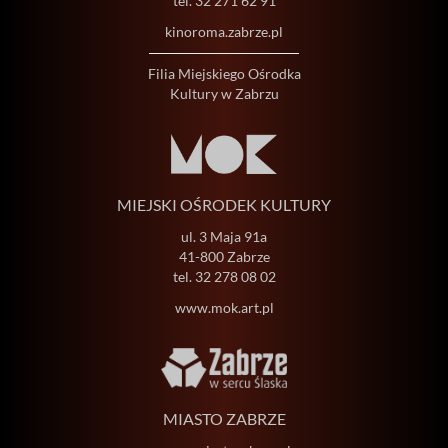
tel.
32 271 62 91
kinoroma.zabrze.pl
Filia Miejskiego Ośrodka
Kultury w Zabrzu
MIEJSKI OŚRODEK KULTURY
ul. 3 Maja 91a
41-800 Zabrze
tel.
32 278 08 02
www.mok.art.pl
MIASTO ZABRZE