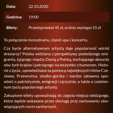
Data:
22.10.2020
Godzina:
19:00
Bilety:
Przedsprzedaż 45 zł, w dniu występu 55 zł
To po­łą­cze­nie mo­no­dra­mu, stand-upu i kon­cer­tu.
Czy bycie al­ter­na­tyw­nym ar­ty­stą daje po­pu­lar­ność wśród
dre­sia­rzy? Pol­ska wi­dzia­na z per­spek­ty­wy po­dwój­ne­go emi­
gran­ta, ży­ją­ce­go mię­dzy Danią a Pol­ską, ko­cha­ją­ce­go ab­sur­dy
obu tych kra­jów i pa­trzą­ce­go na wszyst­ko z hu­mo­rem. Hi­sto­
rie z życia , opo­wie­dzia­ne za po­mo­cą naj­więk­szych hitów Cze­
sła­wa. Prze­wrot­na, słod­ko-gorz­ka i bar­dzo za­baw­na opo­
wieść o pa­trio­ty­zmie, emi­gra­cji i oj­czyź­nie, a także o co­dzien­
nym życiu po­pu­lar­ne­go ar­ty­sty.
Za­ku­pio­ne bi­le­ty upo­waż­nia­ją do za­ję­cia miej­sca sie­dzą­ce­go,
które bę­dzie wska­za­ne przez ob­słu­gę przy za­cho­wa­niu obo­
wią­zu­ją­cych norm sa­ni­tar­nych.