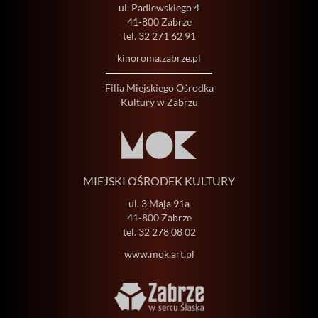
ul. Padlewskiego 4
41-800 Zabrze
tel.
32 271 62 91
kinoroma.zabrze.pl
Filia Miejskiego Ośrodka
Kultury w Zabrzu
MIEJSKI OŚRODEK KULTURY
ul. 3 Maja 91a
41-800 Zabrze
tel.
32 278 08 02
www.mok.art.pl