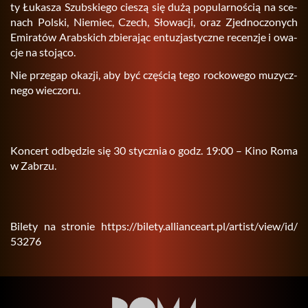
ty Łu­ka­sza Szub­skie­go cie­szą się dużą po­pu­lar­no­ścią na sce­
nach Pol­ski, Nie­miec, Czech, Sło­wa­cji, oraz Zjed­no­czo­nych
Emi­ra­tów Arab­skich zbie­ra­jąc en­tu­zja­stycz­ne re­cen­zje i owa­
cje na sto­ją­co.
Nie prze­gap oka­zji, aby być czę­ścią tego roc­ko­we­go mu­zycz­
ne­go wie­czo­ru.
Kon­cert od­bę­dzie się 30 stycz­nia o godz. 19:00 – Kino Roma
w Za­brzu.
Bi­le­ty na stro­nie https://​bilety.​allianceart.​pl/​artist/​view/​id/​
53276