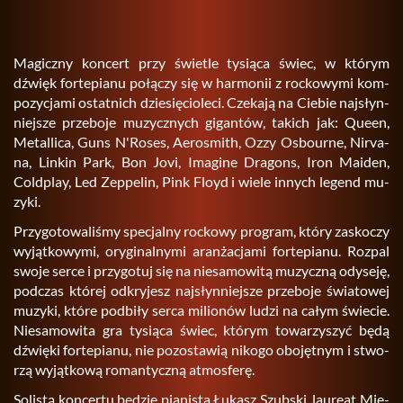
Ma­gicz­ny kon­cert przy świe­tle ty­sią­ca świec, w któ­rym
dźwięk for­te­pia­nu po­łą­czy się w har­mo­nii z roc­ko­wy­mi kom­
po­zy­cja­mi ostat­nich dzie­się­cio­le­ci. Cze­ka­ją na Cie­bie naj­słyn­
niej­sze prze­bo­je mu­zycz­nych gi­gan­tów, ta­kich jak: Queen,
Me­tal­li­ca, Guns N'Roses, Ae­ro­smith, Ozzy Osbo­ur­ne, Ni­rva­
na, Lin­kin Park, Bon Jovi, Ima­gi­ne Dra­gons, Iron Ma­iden,
Cold­play, Led Zep­pe­lin, Pink Floyd i wiele in­nych le­gend mu­
zy­ki.
Przy­go­to­wa­li­śmy spe­cjal­ny roc­ko­wy pro­gram, który za­sko­czy
wy­jąt­ko­wy­mi, ory­gi­nal­ny­mi aran­ża­cja­mi for­te­pia­nu. Roz­pal
swoje serce i przy­go­tuj się na nie­sa­mo­wi­tą mu­zycz­ną ody­se­ję,
pod­czas któ­rej od­kry­jesz naj­słyn­niej­sze prze­bo­je świa­to­wej
mu­zy­ki, które pod­bi­ły serca mi­lio­nów ludzi na całym świe­cie.
Nie­sa­mo­wi­ta gra ty­sią­ca świec, któ­rym to­wa­rzy­szyć będą
dźwię­ki for­te­pia­nu, nie po­zo­sta­wią ni­ko­go obo­jęt­nym i stwo­
rzą wy­jąt­ko­wą ro­man­tycz­ną at­mos­fe­rę.
So­li­stą kon­cer­tu bę­dzie pia­ni­sta Łu­kasz Szub­ski, lau­re­at Mię­