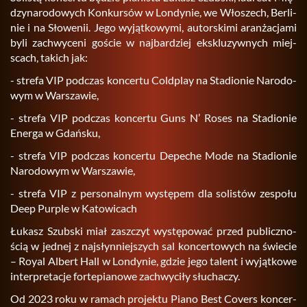
dzy­na­ro­do­wych Kon­kur­sów w Lon­dy­nie, we Wło­szech, Ber­li­
nie i na Sło­we­nii. Jego wy­jąt­ko­wy­mi, au­tor­ski­mi aran­ża­cja­mi
byli za­chwy­ce­ni go­ście w naj­bar­dziej eks­klu­zyw­nych miej­
scach, ta­kich jak:
- stre­fa VIP pod­czas kon­cer­tu Cold­play na Sta­dio­nie Na­ro­do­
wym w War­sza­wie,
- stre­fa VIP pod­czas kon­cer­tu Guns N’ Roses na Sta­dio­nie
Ener­ga w Gdań­sku,
- stre­fa VIP pod­czas kon­cer­tu De­pe­che Mode na Sta­dio­nie
Na­ro­do­wym w War­sza­wie,
- stre­fa VIP z per­so­nal­nym wy­stę­pem dla so­li­stów ze­spo­łu
Deep Pur­ple w Ka­to­wi­cach
Łu­kasz Szub­ski miał za­szczyt wy­stę­po­wać przed pu­blicz­no­
ścią w jed­nej z naj­słyn­niej­szych sal kon­cer­to­wych na świe­cie
– Royal Al­bert Hall w Lon­dy­nie, gdzie jego ta­lent i wy­jąt­ko­we
in­ter­pre­ta­cje for­te­pia­no­we za­chwy­ci­ły słu­cha­czy.
Od 2023 roku w ra­mach pro­jek­tu Piano Best Co­vers kon­cer­