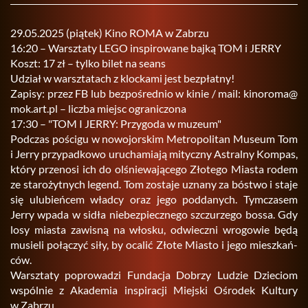
29.05.2025 (pią­tek) Kino ROMA w Za­brzu
16:20 – Warsz­ta­ty LEGO in­spi­ro­wa­ne bajką TOM i JERRY
Koszt: 17 zł – tylko bilet na seans
Udział w warsz­ta­tach z kloc­ka­mi jest bez­płat­ny!
Za­pi­sy: przez FB lub bez­po­śred­nio w kinie / mail: ki­no­ro­ma@​
mok.​art.​pl – licz­ba miejsc ogra­ni­czo­na
17:30 – "TOM I JERRY: Przy­go­da w mu­zeum"
Pod­czas po­ści­gu w no­wo­jor­skim Me­tro­po­li­tan Mu­seum Tom
i Jerry przy­pad­ko­wo uru­cha­mia­ją mi­tycz­ny Astral­ny Kom­pas,
który prze­no­si ich do olśnie­wa­ją­ce­go Zło­te­go Mia­sta rodem
ze sta­ro­żyt­nych le­gend. Tom zo­sta­je uzna­ny za bó­stwo i staje
się ulu­bień­cem wład­cy oraz jego pod­da­nych. Tym­cza­sem
Jerry wpada w sidła nie­bez­piecz­ne­go szczu­rze­go bossa. Gdy
losy mia­sta za­wi­sną na wło­sku, od­wiecz­ni wro­go­wie będą
mu­sie­li po­łą­czyć siły, by oca­lić Złote Mia­sto i jego miesz­kań­
ców.
Warsz­ta­ty po­pro­wa­dzi Fun­da­cja Do­brzy Lu­dzie Dzie­ciom
wspól­nie z Aka­de­mia in­spi­ra­cji Miej­ski Ośro­dek Kul­tu­ry
w Za­brzu