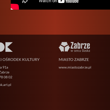
KI OŚRODEK KULTURY
MIASTO ZABRZE
ja 91a
www.miastozabrze.pl
Zabrze
78 08 02
.art.pl