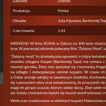
Gatunek:
Dramat
Produkcja:
Polska
Obsada:
Julia Kijowska, Bartłomiej To
Czas trwania:
1:24
WEEK­END W Kino ROMA w Za­brzu na 100-lecie mia­sta Za­br
brze. W pierw­szej od­sło­nie po­le­ca­my film "Że­la­zny Most" za
"Że­la­zny most" to dra­ma­tycz­na opo­wieść o trój­ce bo­ha­te­rów
no­wi­sku szty­ga­ra Kac­per (Bar­tło­miej Topa) ma ro­mans z żo
rów­nież gór­ni­ka. Żeby móc spo­ty­kać się z ko­chan­ką Magdą
na od­le­głe i nie­bez­piecz­ne od­cin­ki ko­pal­ni. W cza­sie ich 
a Oskar zo­sta­je od­cię­ty w za­wa­lo­nym chod­ni­ku. Ko­chan­ko
się z po­czu­ciem winy oraz świa­do­mo­ścią, że przy­czy­ni­li się 
ma­ga im go­rą­ce uczu­cie, któ­rym sie­bie darzą. Zbyt wiele ni
dzi. Każdy z bo­ha­te­rów bę­dzie się mu­siał skon­fron­to­wać z
Wiele scen zre­ali­zo­wa­no w obiek­tach ko­pal­ni Ma­ko­szo­wy