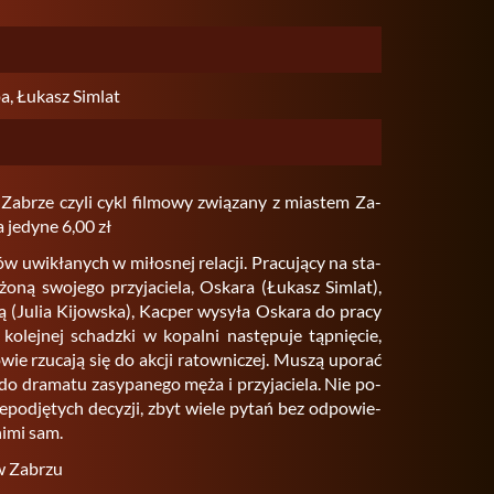
pa, Łukasz Simlat
ze czyli cykl fil­mo­wy zwią­za­ny z mia­stem Za­
 je­dy­ne 6,00 zł
 uwi­kła­nych w mi­ło­snej re­la­cji. Pra­cu­ją­cy na sta­
ną swo­je­go przy­ja­cie­la, Oska­ra (Łu­kasz Sim­lat),
 (Julia Ki­jow­ska), Kac­per wy­sy­ła Oska­ra do pracy
ko­lej­nej schadz­ki w ko­pal­ni na­stę­pu­je tąp­nię­cie,
­wie rzu­ca­ją się do akcji ra­tow­ni­czej. Muszą upo­rać
do dra­ma­tu za­sy­pa­ne­go męża i przy­ja­cie­la. Nie po­
e­pod­ję­tych de­cy­zji, zbyt wiele pytań bez od­po­wie­
 nimi sam.
 w Za­brzu