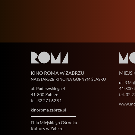
KINO ROMA W ZABRZU
MIEJS
NAJSTARSZE KINO NA GÓRNYM ŚLĄSKU
ul. 3 Ma
ul. Padlewskiego 4
41-800 
41-800 Zabrze
tel.
32 2
tel.
32 271 62 91
www.mok
kinoroma.zabrze.pl
Filia Miejskiego Ośrodka
Kultury w Zabrzu