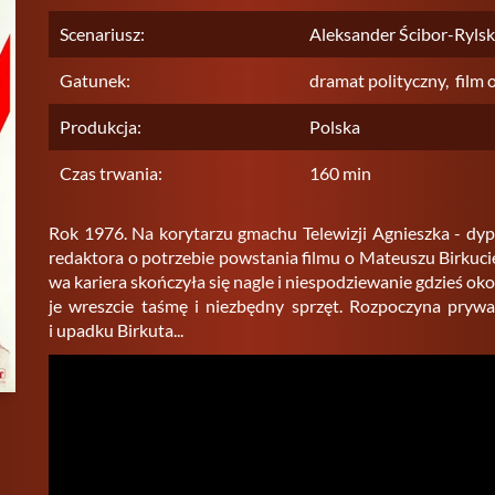
Scenariusz:
Aleksander Ścibor-Rylsk
Gatunek:
dramat polityczny, film
Produkcja:
Polska
Czas trwania:
160 min
Rok 1976. Na ko­ry­ta­rzu gma­chu Te­le­wi­zji Agniesz­ka - dy­pl
re­dak­to­ra o po­trze­bie po­wsta­nia filmu o Ma­te­uszu Bir­ku­ci
wa ka­rie­ra skoń­czy­ła się nagle i nie­spo­dzie­wa­nie gdzieś o
je wresz­cie taśmę i nie­zbęd­ny sprzęt. Roz­po­czy­na pry­wat­
i upad­ku Bir­ku­ta...