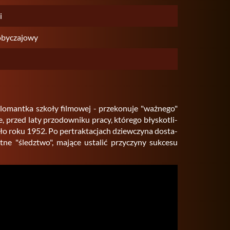
i
 obyczajowy
o­mant­ka szko­ły fil­mo­wej - prze­ko­nu­je "waż­ne­go"
e, przed laty przo­dow­ni­ku pracy, któ­re­go bły­sko­tli­
koło roku 1952. Po per­trak­ta­cjach dziew­czy­na do­sta­
ne "śledz­two", ma­ją­ce usta­lić przy­czy­ny suk­ce­su