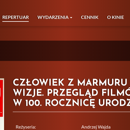
REPERTUAR
WYDARZENIA
CENNIK
O KINIE
CZŁOWIEK Z MARMURU (19
WIZJE. PRZEGLĄD FIL
W 100. ROCZNICĘ UROD
Reżyseria:
Andrzej Wajda