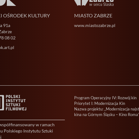
KI OŚRODEK KULTURY
MIASTO ZABRZE
ja 91a
www.miastozabrze.pl
Zabrze
78 08 02
.art.pl
Program Operacyjny IV: Rozwój kin
Priorytet I: Modernizacja Kin
Nazwa projektu: „Modernizacja najs
kina na Górnym Śląsku – Kino Roma
 współfinansowany w ramach
 Polskiego Instytutu Sztuki
j