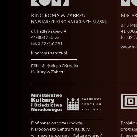
KINO ROMA W ZABRZU
MIEJS
NAJSTARSZE KINO NA GÓRNYM ŚLĄSKU
ul. 3 Ma
ul. Padlewskiego 4
41-800 
41-800 Zabrze
tel.
32 2
tel.
32 271 62 91
www.mok
kinoroma.zabrze.pl
Filia Miejskiego Ośrodka
Kultury w Zabrzu
Dofinansowano ze środków
Projekt
Narodowego Centrum Kultury
programu
w ramach programu "Kultura w sieci"
Filmowe