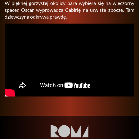
W pięk­nej gó­rzy­stej oko­li­cy para wy­bie­ra się na wie­czor­ny
spa­cer. Oscar wy­pro­wa­dza Ca­bi­rię na urwi­ste zbo­cze. Tam
dziew­czy­na od­kry­wa praw­dę.