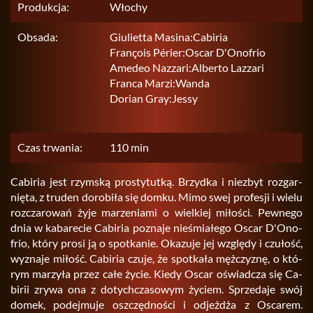
Produkcja:
Włochy
Obsada:
Giulietta Masina:Cabiria
François Périer:Oscar D'Onofrio
Amedeo Nazzari:Alberto Lazzari
Franca Marzi:Wanda
Dorian Gray:Jessy
Czas trwania:
110 min
Ca­bi­ria jest rzym­ską pro­sty­tut­ką. Brzyd­ka i nie­zbyt roz­gar­
nię­ta, z tru­den do­ro­bi­ła się domku. Mimo swej pro­fe­sji i wielu
roz­cza­ro­wań żyje ma­rze­nia­mi o wiel­kiej mi­ło­ści. Pew­ne­go
dnia w ka­ba­re­cie Ca­bi­ria po­zna­je nie­śmia­łe­go Oscar D'Ono­
frio, który prosi ją o spo­tka­nie. Oka­zu­je jej wzglę­dy i czu­łość,
wy­zna­je mi­łość. Ca­bi­ria czuje, że spo­tka­ła męż­czy­znę, o któ­
rym ma­rzy­ła przez całe życie. Kiedy Oscar oświad­cza się Ca­
bi­rii zrywa ona z do­tych­cza­so­wym ży­ciem. Sprze­da­je swój
domek, po­dej­mu­je oszczęd­no­ści i od­jeż­dża z Osca­rem.