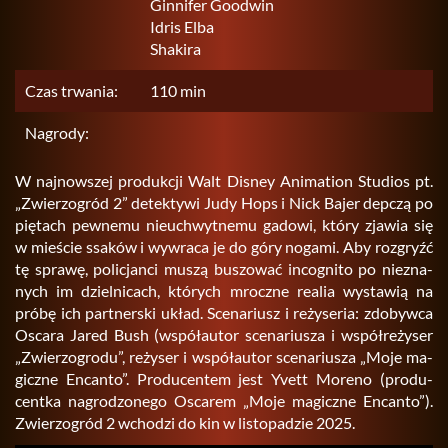
Ginnifer Goodwin
Idris Elba
Shakira
Czas trwania:
110 min
Nagrody:
W naj­now­szej pro­duk­cji Walt Di­sney Ani­ma­tion Stu­dios pt.
„Zwie­rzo­gród 2” de­tek­ty­wi Judy Hops i Nick Bajer dep­czą po
pię­tach pew­ne­mu nie­uchwyt­ne­mu ga­do­wi, który zja­wia się
w mie­ście ssa­ków i wy­wra­ca je do góry no­ga­mi. Aby roz­gryźć
tę spra­wę, po­li­cjan­ci muszą bu­szo­wać in­co­gni­to po nie­zna­
nych im dziel­ni­cach, któ­rych mrocz­ne re­alia wy­sta­wią na
próbę ich part­ner­ski układ. Sce­na­riusz i re­ży­se­ria: zdo­byw­ca
Osca­ra Jared Bush (współ­au­tor sce­na­riu­sza i współ­re­ży­ser
„Zwie­rzo­gro­du”, re­ży­ser i współ­au­tor sce­na­riu­sza „Moje ma­
gicz­ne En­can­to”. Pro­du­cen­tem jest Yvett Mo­re­no (pro­du­
cent­ka na­gro­dzo­ne­go Osca­rem „Moje ma­gicz­ne En­can­to”).
Zwie­rzo­gród 2 wcho­dzi do kin w li­sto­pa­dzie 2025.