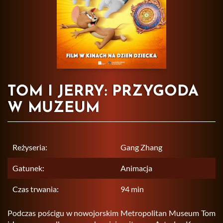
TOM I JERRY: PRZYGODA
W MUZEUM
Reżyseria:
Gang Zhang
Gatunek:
Animacja
Czas trwania:
94 min
Pod­czas po­ści­gu w no­wo­jor­skim Me­tro­po­li­tan Mu­seum Tom