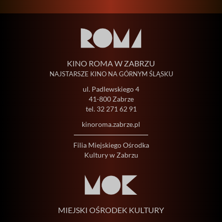
KINO ROMA W ZABRZU
NAJSTARSZE KINO NA GÓRNYM ŚLĄSKU
ul. Padlewskiego 4
41-800 Zabrze
tel.
32 271 62 91
kinoroma.zabrze.pl
Filia Miejskiego Ośrodka
Kultury w Zabrzu
MIEJSKI OŚRODEK KULTURY