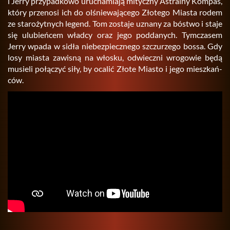
i Jerry przy­pad­ko­wo uru­cha­mia­ją mi­tycz­ny Astral­ny Kom­pas,
który prze­no­si ich do olśnie­wa­ją­ce­go Zło­te­go Mia­sta rodem
ze sta­ro­żyt­nych le­gend. Tom zo­sta­je uzna­ny za bó­stwo i staje
się ulu­bień­cem wład­cy oraz jego pod­da­nych. Tym­cza­sem
Jerry wpada w sidła nie­bez­piecz­ne­go szczu­rze­go bossa. Gdy
losy mia­sta za­wi­sną na wło­sku, od­wiecz­ni wro­go­wie będą
mu­sie­li po­łą­czyć siły, by oca­lić Złote Mia­sto i jego miesz­kań­
ców.