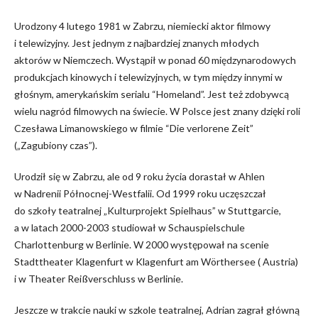
Urodzony
4 lutego 1981 w Zabrzu
,
niemiecki aktor filmowy
i telewizyjny.
J
est jednym z najbardziej znanych młodych
aktorów w Niemczech. Wystąpił w ponad 60 międzynarodowych
produkcjach kinowych i telewizyjnych
, w tym
między innymi
w
głośn
ym
, amerykański
m
serialu “Homeland”.
Jest też z
dobywc
ą
wielu nagród filmowych na świecie
.
W Polsce jest znany dzięki roli
Czesława Limanowskiego w filmie “Die verlorene Zeit”
(„Zagubiony czas”).
Urodził się w Zabrz
u
, ale od 9 roku życia dorastał w Ahlen
w Nadrenii Północnej-Westfalii. Od 1999 roku uczęszczał
do szkoły teatralnej „Kulturprojekt Spielhaus” w Stuttgarcie,
a w latach 2000-2003 studiował w Schauspielschule
Charlottenburg w Berlinie. W 2000 wyst
ępował
na scenie
Stadttheater Klagenfurt w Klagenfurt am Wörthersee (
Austria)
i
w Theater Reißverschluss
w
Berlin
ie
.
Jeszcze w trakcie nauki w szkole teatralnej, Adrian zagrał główną