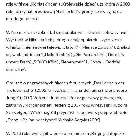
rolę w filmie
„
Königskinder
” (
„Królewskie dzieci”
)
, za którą w 2003
roku otrzymał prestiżową Niemiecką Nagrodę Telewizyjną dla
młodego talentu.
W Niemczech szybko stał się popularnym aktorem telewizyjnym.
Wystąpił w kilku seriach jednego z najpopularniejszych seriali
w historii niemieckiej telewizji „Tatort” („Miejsce zbrodni”).
Znalazł
się w obsadzie serii
„Hallo Robbie!”, „Die Patriarchin”, „Tiere bis
unters Dach”, „SOKO Köln”, „Siebenstein”
i
„Kobra – Oddział
specjalny”.
Grał też
w nagradzanych filmach fabularnych „Das Lächeln der
Tiefseefische” (2005) w re
ż
yserii Tilla Endemanna
i
„Der andere
Junge” (2007) Volkera Einraucha. Po raz pierwszy gł
ó
wną rolę
zagrał w „Mörderischer Frieden” z 2007 roku
w reżyserii
Rudolf
a
Schweiger
a
.
Wiele nagród przyniósł Topolowi występ w obrazie
„
Franz + Polina
”
w reżyserii Michaiła Segala (2006)
.
W 2013 roku wystąpił w polsko-niemieckim „Biegnij, chłopcze,