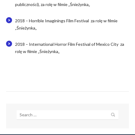
publiczno
ś
ci),
za rolę w filmie
„
Śnieżynka
„
2018 – Horrible Imaginings Film Festival
za rolę w filmie
„
Śnieżynka
„
2018 – International Horror Film Festival of Mexico City
za
rolę w filmie
„
Śnieżynka
„