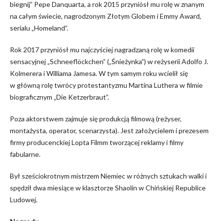
biegnij” Pepe Danquarta,
a rok 2015 przyniósł mu rolę w znanym
na całym świecie,
nagrod
zonym
Złot
ym
Glob
em
i Emmy
Award,
serialu „
Homeland
”.
R
ok 2017 przyniósł mu
najczyściej
nagradzaną rolę w komedii
sensacyjnej „Schneeflöckchen”
(
„Śnieżynka”
)
w re
ż
yserii Adolfo J.
Kolmerera i Williama Jamesa. W tym samym roku wcielił si
ę
w główną rolę twrócy protestantyzmu Martina Luthera w filmie
biograficznym „Die Ketzerbraut”.
Poza aktorstwem zajmuje się produkcją filmową (reżyser,
montażysta, operator, scenarzysta). Jest założycielem i prezesem
firmy producenckiej Lopta Filmm
tworzącej
reklamy i filmy
fabularne.
Był sześciokrotnym mistrzem Niemiec w różnych sztukach walki i
spędził dwa miesiące w klasztorze Shaolin w Chińskiej Republice
Ludowej
.