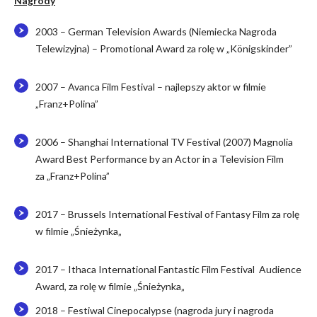
Nagrody
2003 – German Television Awards (Niemiecka Nagroda
T
elewizyjna) – Promotional Award
za rolę w „
Königskinder
”
2007 – Avanca Film Festival – najlepszy aktor w filmie
„Franz+Polina”
2006 – Shanghai International TV Festival (2007) Magnolia
Award Best Performance by an Actor in a Television Film
za „Franz+Polina”
2017 – Brussels International Festival of Fantasy Film
za rolę
w filmie
„
Śnieżynka
„
2017 – Ithaca International Fantastic Film Festival Audience
Award
, za rolę w filmie
„
Śnieżynka
„
2018 – Festiwal Cinepocalypse (nagroda jury i nagroda