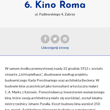
6. Kino Roma
ul. Padlewskiego 4, Zabrze
Udostępnij
stronę
W samym środku przemysłowej osady 22 grudnia 1912 r. zostało
otwarte „Lichtspielhaus”, zbudowane według projektu
budowniczego Karla Prestinariego oraz architekta Beckera. W
budowie kina uczestniczył jako konsultant artystyczny malarz
C.A. Marks z Katowic. Pomysłodawcą i inwestorem wymarzonego
kina, które swoją architekturą miało się wyróżniać, został lokalny
mistrz rzeźnicy Johann Poralla. Koszt budowy kina wyniósł 250
tys. marek. Architektura kinowego budynku o symetrycznej