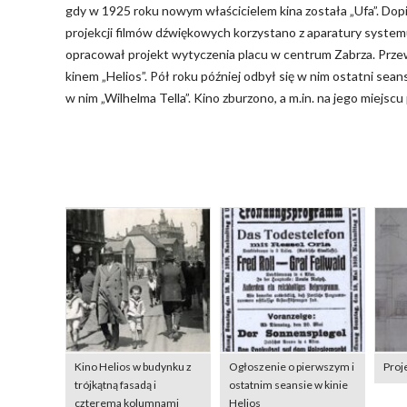
gdy w 1925 roku nowym właścicielem kina została „Ufa”. Dop
projekcji filmów dźwiękowych korzystano z aparatury system
opracował projekt wytyczenia placu w centrum Zabrza. Przew
kinem „Helios”. Pół roku później odbył się w nim ostatni sea
w nim „Wilhelma Tella”. Kino zburzono, a m.in. na jego miejscu
Kino Helios w budynku z
Ogłoszenie o pierwszym i
Proj
trójkątną fasadą i
ostatnim seansie w kinie
czterema kolumnami
Helios