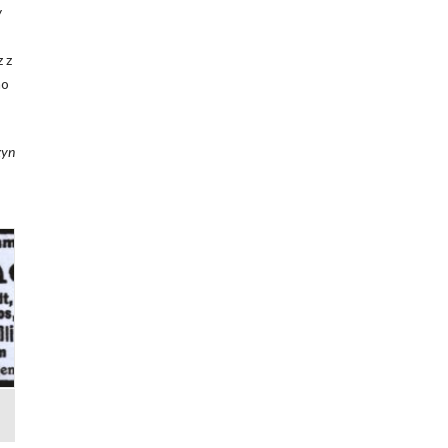
y
 z
no
zyn