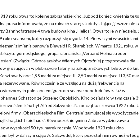
919 roku otwarto kolejne zabrzańskie kino. Już pod koniec kwietnia teg
lna prasa informowała, że na ruinach starej stodoły stojącej jeszcze nie t
zy Bahnhofstrasse 4 trwa budowa kina „Helios”. Otwarto je w niedzielę, 
9 roku seansem, który rozpoczął się o godz. 14. Pierwszymi właścicielami
 nieznani z imienia panowie Biewald i R. Skarabisch. W marcu 1921 roku, w
lebiscytu górnośląskiego, grupa zabrzańska „Verband Heimattreuer
esien” (Związku Górnoślązaków Wiernych Ojczyźnie) przygotowała dla
ów głosujących w plebiscycie talony na zakup zniżkowych biletów do kin
 Kosztowały one 1,95 marki za miejsce II, 2,50 marki za miejsce I i 3,50 mar
ca rezerwowane. Równocześnie ze względu na dużą frekwencję na
 wieczornych polecano emigrantom seanse popołudniowe. Już w
t Johannes Schatton ze Strzelec Opolskich. Kino posiadało w tym czasie 
kierownikiem kina był Alfred Salzwedel. Na początku czerwca 1922 roku J
elowi firmy „Oberschlesische Film-Centrale” zajmującej się wypożyczani
zji kina „Lichtspielhaus”. Równocześnie gmina Zabrze wydzierżawiła
nsz w wysokości 50 tys. marek rocznie. W połowie 1923 roku kino
kiem był w dalszym ciągu A. Salzwedel, który pozostał nim również wtedy