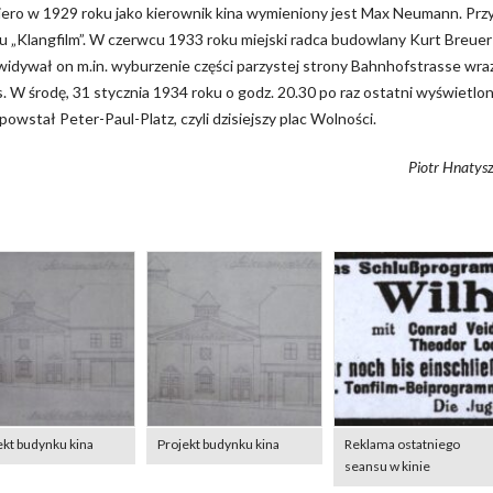
iero w 1929 roku jako kierownik kina wymieniony jest Max Neumann. Prz
u „Klangfilm”. W czerwcu 1933 roku miejski radca budowlany Kurt Breuer
idywał on m.in. wyburzenie części parzystej strony Bahnhofstrasse wraz
ns. W środę, 31 stycznia 1934 roku o godz. 20.30 po raz ostatni wyświetlo
 powstał Peter-Paul-Platz, czyli dzisiejszy plac Wolności.
Piotr Hnatys
ekt budynku kina
Projekt budynku kina
Reklama ostatniego
seansu w kinie