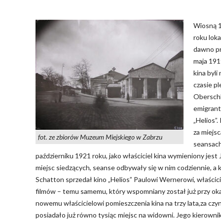
Wiosną 1
roku loka
dawno pr
maja 191
kina byli
czasie p
Oberschl
emigrant
„Helios”.
za miejs
fot. ze zbiorów Muzeum Miejskiego w Zabrzu
seansach
październiku 1921 roku, jako właściciel kina wymieniony jes
miejsc siedzących, seanse odbywały się w nim codziennie, a 
Schatton sprzedał kino „Helios” Paulowi Wernerowi, właścici
filmów – temu samemu, który wspomniany został już przy oka
nowemu właścicielowi pomieszczenia kina na trzy lata,za czy
posiadało już równo tysiąc miejsc na widowni. Jego kierowni