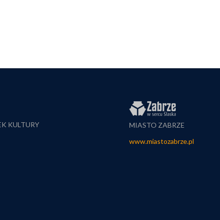
EK KULTURY
MIASTO ZABRZE
www.miastozabrze.pl