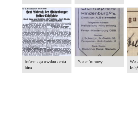
Informacja o wyburzeniu
Papier firmowy
Wpis
kina
ksią