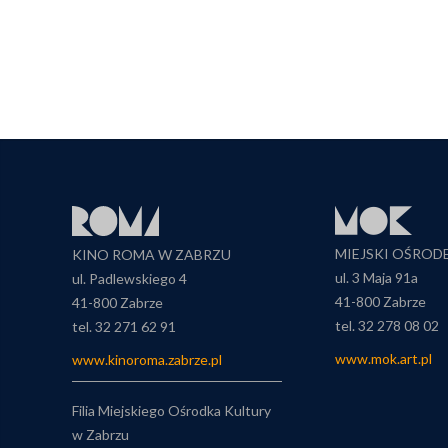
MIEJSKI OŚROD
KINO ROMA W ZABRZU
ul. 3 Maja 91a
ul. Padlewskiego 4
41-800 Zabrze
41-800 Zabrze
tel. 32 278 08 02
tel. 32 271 62 91
www.mok.art.pl
www.kinoroma.zabrze.pl
Filia Miejskiego Ośrodka Kultury
w Zabrzu