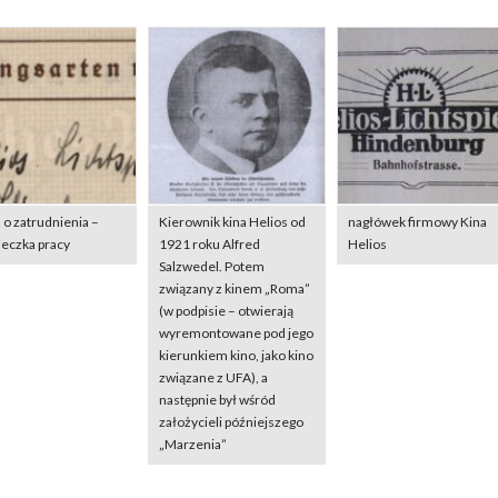
 o zatrudnienia –
Kierownik kina Helios od
nagłówek firmowy Kina
żeczka pracy
1921 roku Alfred
Helios
Salzwedel. Potem
związany z kinem „Roma”
(w podpisie – otwierają
wyremontowane pod jego
kierunkiem kino, jako kino
związane z UFA), a
następnie był wśród
założycieli późniejszego
„Marzenia”