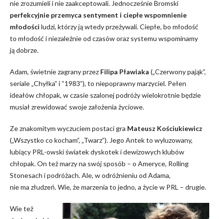
nie zrozumieli i nie zaakceptowali. Jednocześnie Bromski
perfekcyjnie przemyca sentyment i ciepłe wspomnienie
młodości
ludzi, którzy ją wtedy przeżywali. Ciepłe, bo młodość
to młodość i niezależnie od czasów oraz systemu wspominamy
ją dobrze.
Adam, świetnie zagrany przez
Filipa Pławiaka
(„Czerwony pająk”,
seriale „Chyłka” i “1983”), to niepoprawny marzyciel. Pełen
ideałów chłopak, w czasie szalonej podróży wielokrotnie będzie
musiał zrewidować swoje założenia życiowe.
Ze znakomitym wyczuciem postaci gra
Mateusz Kościukiewicz
(„Wszystko co kocham”, „Twarz”). Jego Antek to wyluzowany,
lubiący PRL-owski światek dyskotek i dewizowych klubów
chłopak. On też marzy na swój sposób – o Ameryce, Rolling
Stonesach i podróżach. Ale, w odróżnieniu od Adama,
nie ma złudzeń. Wie, że marzenia to jedno, a życie w PRL – drugie.
Wie też