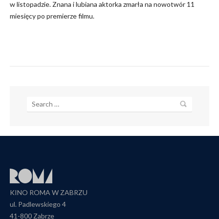
w listopadzie. Znana i lubiana aktorka zmarła na nowotwór 11
miesięcy po premierze filmu.
KINO ROMA W ZABRZU
ul. Padlewskiego 4
41-800 Zabrze