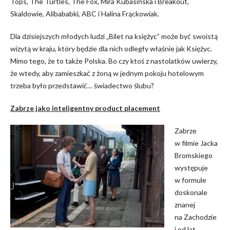
Tops, The Turtles, The Fox, Mira Kubasińska i Breakout,
Skaldowie, Alibababki, ABC i Halina Frąckowiak.
Dla dzisiejszych młodych ludzi „Bilet na księżyc” może być swoistą
wizytą w kraju, który będzie dla nich odległy właśnie jak Księżyc.
Mimo tego, że to także Polska. Bo czy ktoś z nastolatków uwierzy,
że wtedy, aby zamieszkać z żoną w jednym pokoju hotelowym
trzeba było przedstawić… świadectwo ślubu?
Zabrze jako inteligentny product placement
Zabrze
w filmie Jacka
Bromskiego
występuje
w formule
doskonale
znanej
na Zachodzie
i od lat