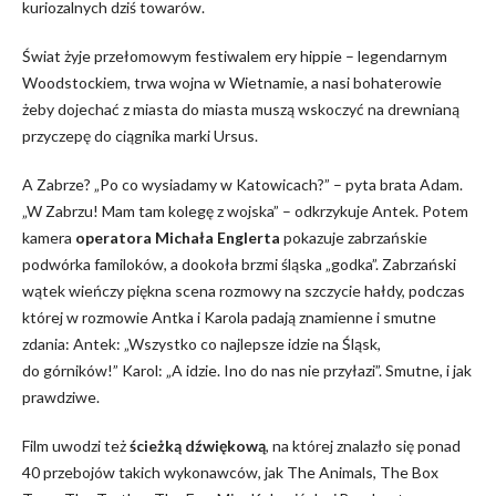
kuriozalnych dziś towarów.
Świat żyje przełomowym festiwalem ery hippie – legendarnym
Woodstockiem, trwa wojna w Wietnamie, a nasi bohaterowie
żeby dojechać z miasta do miasta muszą wskoczyć na drewnianą
przyczepę do ciągnika marki Ursus.
A Zabrze? „
Po co wysiadamy w Katowicach?”
– pyta brata Adam.
„W Zabrzu! Mam tam kolegę z wojska”
– odkrzykuje Antek. Potem
kamera
operatora
Michała Englerta
pokazuje zabrzańskie
podwórka familoków, a dookoła brzmi śląska „godka”. Zabrzański
wątek wieńczy piękna scena rozmowy na szczycie hałdy, podczas
której w rozmowie Antka i Karola padają znamienne i smutne
zdania: Antek: „
Wszystko co najlepsze idzie na Śląsk,
do górników!”
Karol: „
A idzie. Ino do nas nie przyłazi”
. Smutne, i jak
prawdziwe.
Film uwodzi też
ścieżką dźwiękową
, na której znalazło się ponad
40 przebojów takich wykonawców, jak The Animals, The Box