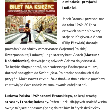
o młodości, przyjaźni
i miłości.
Jacek Bromski przenosi nas
do roku 1969. 20 lipca
człowiek po raz pierwszy
staje na Księżycu, a Adam
(
Filip Pławiak
) dostaje
powołanie do służby w Marynarce Wojennej Polskiej
Rzeczpospolitej Ludowej. Jego starszy brat, Antek (
Mateusz
Kościukiewicz
), decyduje się odwieźć Adama do jednostki.
To będzie długa podróż, bo z rodzinnego Podkarpacia muszą
dotrzeć pociągiem do Świnoujścia. Po drodze spotka ich dużo
przygód. Może nawet zbyt dużo, a finał… o finale nic nie powiemy,
zostawiając Wam radość ze smakowania całej historii.
Ludowa
Polska 1969 oczami Bromskiego, to kraj
trochę
straszny i
trochę
śmieszny.
Pełen ludzi usiłujących znaleźć w nim
swoje miejsce dopasowując się do realiów, których dziś byśmy