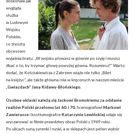
doskonale jak
wygląda
służba
w Ludowym
Wojsku
Polskim,
co zresztą
obcesowo
wyjaśnia bratu: „
W wojsku pływasz w gównie po szyję i musisz
dbać o to, by trzymać głowę powyżej gówna. Rozumiesz?”
Warto
dodać, że Kościukiewicza z Zabrzem wiąże nie tylko „Bilet
na księżyc”, ale także główna rola w kręconych w naszym mieście
„
Gwiazdach” Jana Kidawy-Błońskiego
.
Osobne oklaski należą się Jackowi Bromskiemu za oddanie
realiów Polski przełomu lat 60. i 70.
Scenografowi
Markowi
Zawierusze
i kostiumografce
Katarzynie Lewińskiej
udaje się
wyczarować w filmie prawdziwy obraz Polski z 1969 roku.
Po ulicach suną syrenki i nyski, a w sklepach jest pełen wybór