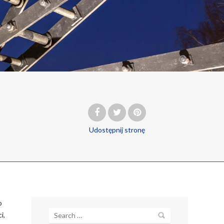
Udostępnij
stronę
o
i,