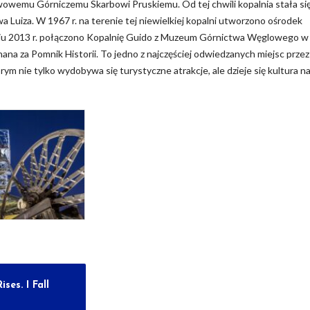
wowemu Górniczemu Skarbowi Pruskiemu. Od tej chwili kopalnia stała si
Luiza. W 1967 r. na terenie tej niewielkiej kopalni utworzono ośrodek
iu 2013 r. połączono Kopalnię Guido z Muzeum Górnictwa Węglowego w
ana za Pomnik Historii. To jedno z najczęściej odwiedzanych miejsc przez
ym nie tylko wydobywa się turystyczne atrakcje, ale dzieje się kultura n
ises. I Fall