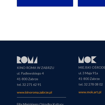
MIEJSKI OŚROD
KINO ROMA W ZABRZU
ul. 3 Maja 91a
ul. Padlewskiego 4
41-800 Zabrze
41-800 Zabrze
tel. 32 278 08 02
tel. 32 271 62 91
www.mok.art.pl
www.kinoroma.zabrze.pl
Filia Miejskiego Ośrodka Kultury