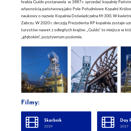
hrabia Guido postanawia w 1887 r. sprzedać kopalnię Państ
własnością państwową jako Pole Południowe Kopalni Królowa 
naukowy o nazwie Kopalnia Doświadczalna M-300. W kwietn
Zabrzu. W 2020 r. decyzją Prezydenta RP kopalnia zostaje uzn
turystów nawet z odległych krajów. „Guido” to miejsce w któr
„głębokim”, pozytywnym poziomie.
Filmy:
Skarbnik
Day R
2019
2017