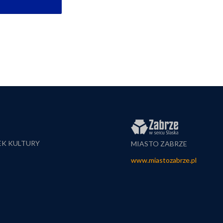
EK KULTURY
MIASTO ZABRZE
www.miastozabrze.pl