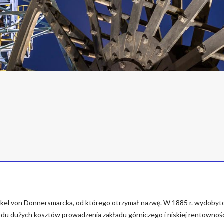
nckel von Donnersmarcka, od którego otrzymał nazwę. W 1885 r. wydobyt
owodu dużych kosztów prowadzenia zakładu górniczego i niskiej rentownośc