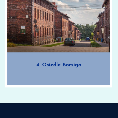
obiektu wchodzą pawilon mieszkalny, dwa budynki
administracyjne oraz budynek gospodarczy. Więźniowie do
dyspozycji mieli siedem pól spacerowych. Cały kompleks
więzienny jest ogrodzony murem. Areszt funkcjonował do marca
2018 r. Dariusz Walerjański Filmy:
4. Osiedle Borsiga
Kolonię robotniczą Borsigwerk wzniesiono w latach 1836-1871 na
zlecenie Alfreda Borsiga. Osiedle miało służyć pracownikom
koncernu Borsig Kokswerke A.G.. Na obszarze 19 ha
wybudowano ponad 66 budynków z przeznaczeniem do
zamieszkania dla blisko trzech tysięcy ludzi. W układzie
urbanistycznym możemy wyróżnić dwie części; cześć Północną i
część Południową z regularną zabudową mieszkalną, składającą
się z ceglanych familoków. Budowniczowie zadbali również o
obiekty użyteczności publicznej, stawiając szkołę, salę
gimnastyczną, kaplicę ewangelicką z cmentarzem, kantynę – oraz