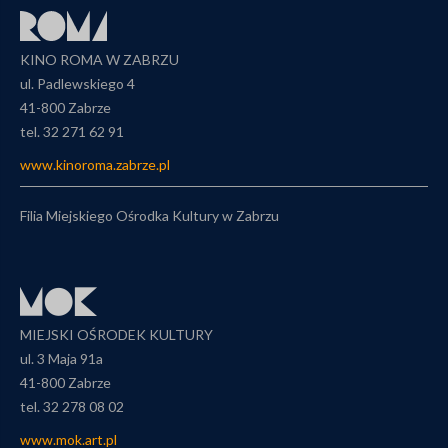
urząd pocztowy. Dariusz Walerjański Filmy:
KINO ROMA W ZABRZU
ul. Padlewskiego 4
41-800 Zabrze
tel. 32 271 62 91
www.kinoroma.zabrze.pl
Filia Miejskiego Ośrodka Kultury w Zabrzu
MIEJSKI OŚRODEK KULTURY
ul. 3 Maja 91a
41-800 Zabrze
tel. 32 278 08 02
www.mok.art.pl