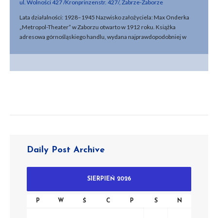
ul. Wolności 427 /Kronprinzenstr. 427/, Zabrze-Zaborze
Lata działalności: 1928–1945 Nazwisko założyciela: Max Onderka
„Metropol-Theater” w Zaborzu otwarto w 1912 roku. Książka
adresowa górnośląskiego handlu, wydana najprawdopodobniej w
1913 roku, jako właściciela bliżej niesprecyzowanego kina w Zaborzu
podaje Theodora Gollę. Zapewne to on był pierwszym właścicielem
kina „Metropol”, które mieściło się w kamienicy mistrza stolarskiego
Franza Mierzwy, wybudowanej w 1910 roku przy Kronprinzenstrasse
97 [449]. Właścicielką kina w 1920 roku był mieszkająca w Zaborzu
Gertrud Scharf. W 1921 roku można w nim było zobaczyć „jedynie
wielkomiejski program pierwszej klasy”, „najnowsze szlagiery”, a z
powodu plebiscytu również „całkiem specjalny, obfity program
dodatkowy”. Ostatnimi właścicielami kina „Metropol” w jego siedzibie
przy ul. Wolności 449 byli (co najmniej od 1924 roku) architekt Max
Onderka i jego żona, Gertrud. W drugiej połowie lat 20. XX wieku
Daily Post Archive
kino, w którym seanse odbywały się codziennie a na widowni mogło
zasiąść na raz 100 widzów, nie spełniało już wymagań policyjnych i na
początku 1928 roku Max Onderka postanowił wybudować nowy
SIERPIEŃ 2026
obiekt na swojej posesji przy Kronprinzenstrasse 427. Kupili ją w
grudniu 1926 roku za sumę 14 tys. marek od cieśli górniczego Paula
P
W
Ś
C
P
S
N
Ranuscha. Teren ten był od strony ulicy zabudowany niewielkim
domem jednopiętrowym, kino miało stanąć w głębi. Jako że M.