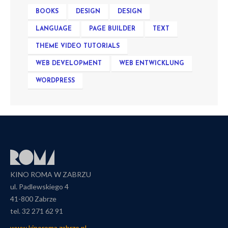
BOOKS
DESIGN
DESIGN
LANGUAGE
PAGE BUILDER
TEXT
THEME VIDEO TUTORIALS
WEB DEVELOPMENT
WEB ENTWICKLUNG
WORDPRESS
KINO ROMA W ZABRZU
ul. Padlewskiego 4
41-800 Zabrze
tel. 32 271 62 91
www.kinoroma.zabrze.pl