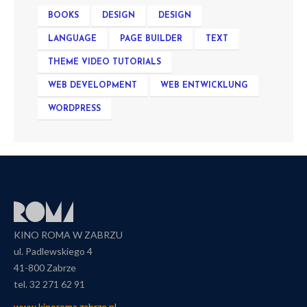
BOOKS
DESIGN
DESIGN
LANGUAGE
PAGE BUILDER
TEXT
THEME VIDEO TUTORIALS
WEB DEVELOPMENT
WEB ENTWICKLUNG
WORDPRESS
KINO ROMA W ZABRZU
ul. Padlewskiego 4
41-800 Zabrze
tel. 32 271 62 91
www.kinoroma.zabrze.pl