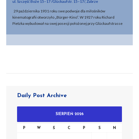
ul. Szczęść Boże 15–17 /Glückaufstr. 15–17/, Zabrze
29 października 1931 roku swe podwoje dla miłośników
kinematografii otworzyło „Bürger-Kino”. W 1927 roku Richard
Pietzka wybudował na swej posesji położonej przy Glückaufstrasse
15–17 (ul. Szczęść Boże) trzypiętrowy dom mieszkalny z restauracją
znajdującą się na parterze. Cztery lata później, Oskar Schmidt
mieszkający w Bytomiu przy Solgerstrasse 8, wystąpił z projektem
przebudowy sali widowiskowej, znajdującej się w tejże restauracji, na
kino. Zainstalowano w nim 338 miejsc siedzących na parterze i
dodatkowo 70 miejsc w czterech lożach. Pierwszy seans rozpoczynał
się w nim o godz. 16.15, ostatni o godz. 20.15. Już na początku
listopada 1931 roku jako drugi współwłaściciel kina pojawia się Alfred
Galwas, najprawdopodobniej ten sam, który pod koniec lat 20. XX
wieku był właścicielem bytomskiego kina „Thalia”, a następnie, na
początku lat 30. XX wieku, również bytomskiego kina „Deli”. Z kolei w
Daily Post Archive
kwietniu 1932 roku właścicielem kina była spółka „Brylski & Co.” W
tym czasie w kinie zainstalowana była aparatura systemu
„Selenophon” służąca do wyświetlania filmów dźwiękowych. W 1938
SIERPIEŃ 2026
roku właścicielami zarejestrowanej sądownie firmy „Bürger-Kino,
Galwas & Brylski” byli Eleonore Galwas i Paul Brylski. Te same
P
W
Ś
C
P
S
N
nazwiska, choć bez podania imion, wymieniają obie wspomniane już
książki telefoniczne. Na przełomie lat 40/50. XX wieku znane było