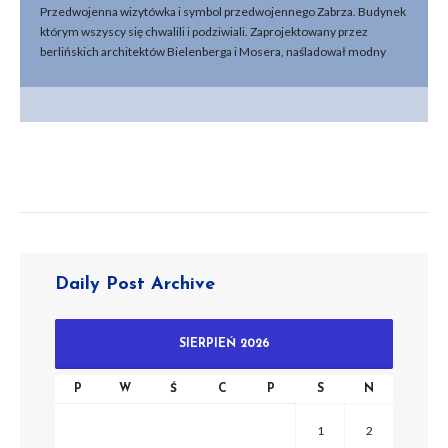
Przedwojenna wizytówka i symbol przedwojennego Zabrza. Budynek
którym wszyscy się chwalili i podziwiali. Zaprojektowany przez
berlińskich architektów Bielenberga i Mosera, naśladował modny
wówczas modernizm amerykański z elementami Art deco. Hotel
budowany był przez cztery lata od 1924 roku do 1928 r. Jego
poszczególne elementy były oddawane etapowo do użytkowania. Na
parterze mieściła się Piwiarnia Bawarska, na pierwszym piętrze
ulokowano kawiarnię i restaurację z salą balową dla 500 osób. Na
samych szczycie – dachu założono tzw. ogród amerykański z
kręgiem tanecznym dla 350 gości. Hotel posiadał jedynie 48 pokoi
hotelowych. Po 1945 r. zmieniono jego nazwę na hotel Prezydent,
następnie Przodownik. Od 1995 roku nie przyjmuje już gości, w ciszy i
samotności opowiada swoją historię. Dariusz Walerjański Filmy:
Daily Post Archive
SIERPIEŃ 2026
P
W
Ś
C
P
S
N
1
2