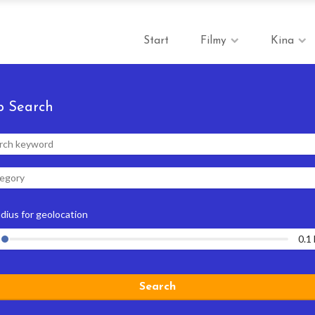
Start
Filmy
Kina
 Search
egory
adius for geolocation
0.1
Search