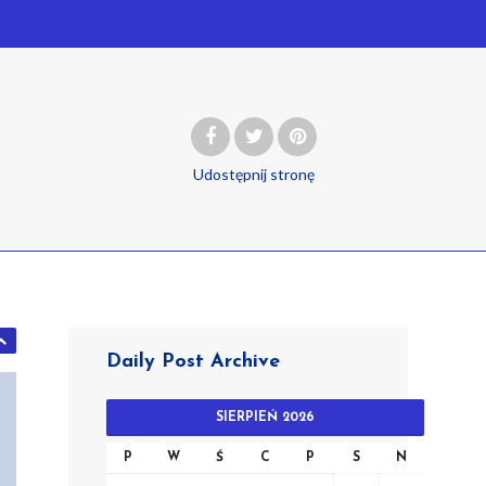
Udostępnij
stronę
Daily Post Archive
SIERPIEŃ 2026
P
W
Ś
C
P
S
N