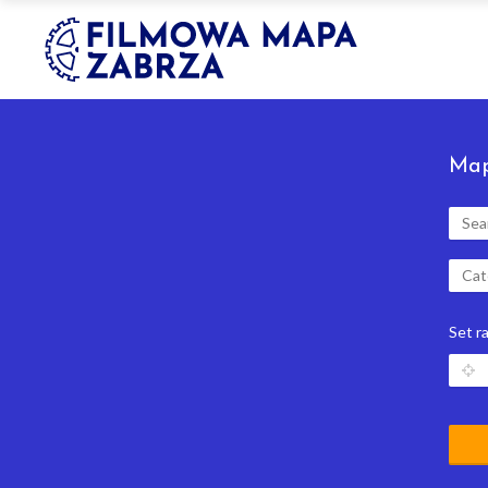
Map
Cat
Set r