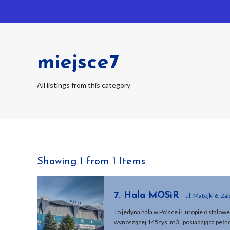
miejsce7
All listings from this category
Showing 1 from 1 Items
7. Hala MOSiR
ul. Matejki 6, Za
To jedyna hala w Polsce i Europie o stalowe
wynoszącej 145 tys. m3 , posiadająca pe