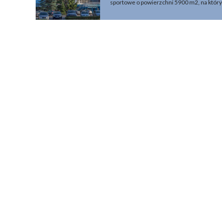
sportowe o powierzchni 5900 m2, na któ
dziewięć kortów tenisowych. Zmagania s
1777 osób. Wybudowana w 1976 r. hala w
została zaprojektowana przez wybitnego a
Rościszewskiego. W latach 80. i 90. XX wie
w którym odbywały się koncerty muzyczn
poprzez new romantic, kończąc na mistrza
czy metalowej. Dariusz Walerjański Filmy: