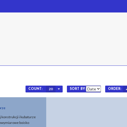
20
COUNT:
SORT BY:
ORDER:
brze
j konstrukcji i kubaturze
łnowymiarowe boisko