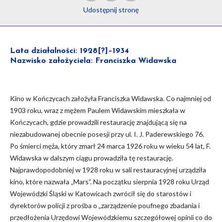
Udostępnij
stronę
Lata działalności: 1928[?]–1934
Nazwisko założyciela: Franciszka Widawska
Kino w Kończycach założyła Franciszka Widawska. Co najmniej od
1903 roku, wraz z mężem Paulem Widawskim mieszkała w
Kończycach, gdzie prowadzili restaurację znajdującą się na
niezabudowanej obecnie posesji przy ul. I. J. Paderewskiego 76.
Po śmierci męża, który zmarł 24 marca 1926 roku w wieku 54 lat, F.
Widawska w dalszym ciągu prowadziła tę restaurację.
Najprawdopodobniej w 1928 roku w sali restauracyjnej urządziła
kino, które nazwała „Mars”. Na początku sierpnia 1928 roku Urząd
Wojewódzki Śląski w Katowicach zwrócił się do starostów i
dyrektorów policji z prośba o „zarządzenie poufnego zbadania i
przedłożenia Urzędowi Wojewódzkiemu szczegółowej opinii co do