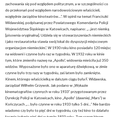
zachowania się pod względem politycznym, a w szczególności co
do przekonań pod względem narodowościowym właścicieli,
względnie zarządów kinoteatrów…”. W opinii na temat Franciszki
Widawskiej, podpisanej przez Powiatowego Komendanta Policji
Województwa Śląskiego w Katowicach, napisano: „…jest niemką
[pisownia oryginalna]. Udziela się w stowarzyszeniach niemieckich
i jako restauratorka stawia swój lokal do dyspozycji miejscowym
organizacjom niemieckim.”. W 1930 roku kino posiadało 120 miejsc
na widowni i czynne było raz w tygodniu. W 1932 roku w kinie
tym, które zmieniło nazwę na „Apollo”, widownia mieściła już 350
widzów. Wyposażone było ono w aparaturę dźwiękową, w zimie
czynne było trzy razy w tygodniu, zaś latem było zamknięte.
Kinem, którego właścicielką w dalszym ciągu była F. Widawska,
zarządzał Wilhelm Grzywok. Jak podano w „Wykazie
kinematografów czynnych w roku 1933” przygotowanym przez
Dyrekcję Policji w Katowicach, kino „Apollo” (dawniej „Mars”) w
Kończycach „… było czynne w roku 1933 tylko 5 dni…” Nie bardzo
wiadomo czy było to pięć dni w tygodniu, czy też kino to działało
łącznie jedynie pięć dni w tymże 1933 roku. Tym razem kinem