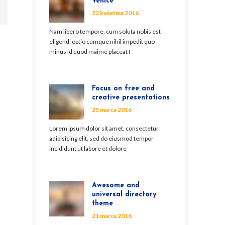
Venice
22 kwietnia 2016
Nam libero tempore, cum soluta nobis est
eligendi optio cumque nihil impedit quo
minus id quod maime placeat f
Focus on free and
creative presentations
25 marca 2016
Lorem ipsum dolor sit amet, consectetur
adipisicing elit, sed do eiusmod tempor
incididunt ut labore et dolore
Awesome and
universal directory
theme
21 marca 2016