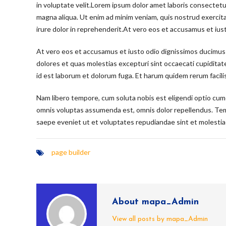
in voluptate velit.Lorem ipsum dolor amet laboris consectetur
magna aliqua. Ut enim ad minim veniam, quis nostrud exercita
irure dolor in reprehenderit.At vero eos et accusamus et ius
At vero eos et accusamus et iusto odio dignissimos ducimus 
dolores et quas molestias excepturi sint occaecati cupiditate 
id est laborum et dolorum fuga. Et harum quidem rerum facilis
Nam libero tempore, cum soluta nobis est eligendi optio cum
omnis voluptas assumenda est, omnis dolor repellendus. Tem
saepe eveniet ut et voluptates repudiandae sint et molesti
page builder
About mapa_Admin
View all posts by mapa_Admin