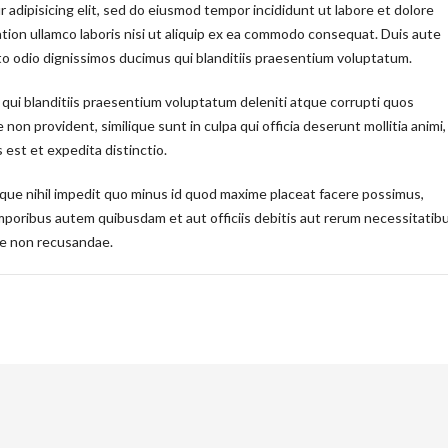
 adipisicing elit, sed do eiusmod tempor incididunt ut labore et dolore
tion ullamco laboris nisi ut aliquip ex ea commodo consequat. Duis aute
to odio dignissimos ducimus qui blanditiis praesentium voluptatum.
qui blanditiis praesentium voluptatum deleniti atque corrupti quos
non provident, similique sunt in culpa qui officia deserunt mollitia animi,
 est et expedita distinctio.
que nihil impedit quo minus id quod maxime placeat facere possimus,
poribus autem quibusdam et aut officiis debitis aut rerum necessitatib
ae non recusandae.