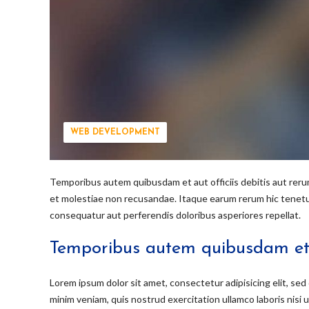
WEB DEVELOPMENT
Temporibus autem quibusdam et aut officiis debitis aut rer
et molestiae non recusandae. Itaque earum rerum hic tenetur 
consequatur aut perferendis doloribus asperiores repellat.
Temporibus autem quibusdam et a
Lorem ipsum dolor sit amet, consectetur adipisicing elit, se
minim veniam, quis nostrud exercitation ullamco laboris nisi