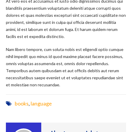
At vero eos et accusamus et iusto odio dignissimos ducimus qui
blanditiis praesentium voluptatum deleniti atque corrupti quos
dolores et quas molestias excepturi sint occaecati cupiditate non
provident, similique sunt in culpa qui officia deserunt mollitia
animi, id est laborum et dolorum fuga. Et harum quidem rerum
facilis est et expedita distinctio.
Nam libero tempore, cum soluta nobis est eligendi optio cumque
nihil impedit quo minus id quod maxime placeat facere possimus,
omnis voluptas assumenda est, omnis dolor repellendus.
Temporibus autem quibusdam et aut officiis debitis aut rerum
necessitatibus saepe eveniet ut et voluptates repudiandae sint
et molestiae non recusandae.
books
,
language